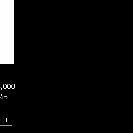
価
,000
格
込み