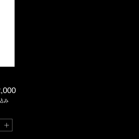
価
,000
格
込み