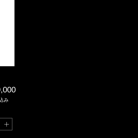
価
,000
格
込み