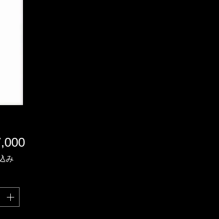
価
,000
格
込み