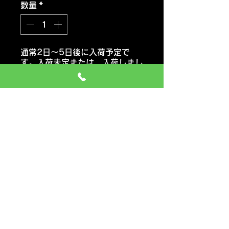
数量
*
通常2日～5日後に入荷予定で
す。入荷未定または 入荷しまし
たらご連絡いたします。
注文予約する
トーヨータイヤ
トランパス MP7
おススメ車種 ミニバン・コンパ
クトカー
価格には タイヤ代金 交換工
賃 エアーバルブ タイヤ処分料
も含みます
一般のお車の場合 追加料金など