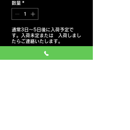
数量
*
通常3日～5日後に入荷予定で
す。入荷未定または 入荷しまし
たらご連絡いたします。
注文予約する
ハンコックタイヤ
ヴェンタス プライム４ K135
SUV
おススメ車種 SUVし
価格には タイヤ代金 交換工
賃 エアーバルブ タイヤ処分料
も含みます
一般のお車の場合 追加料金など