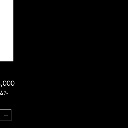
価
,000
格
込み