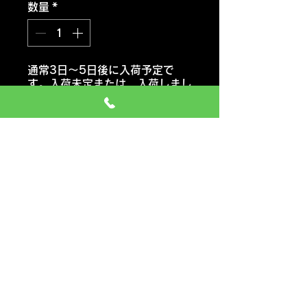
数量
*
通常3日～5日後に入荷予定で
す。入荷未定または 入荷しまし
たらご連絡いたします。
注文予約する
ハンコックタイヤ
Kinergy キナジーK435 ECO2
おススメ車種 セダン・コンパク
トカー・軽自動車
価格には タイヤ代金 交換工
賃 エアーバルブ タイヤ処分料
も含みます
一般のお車の場合 追加料金など