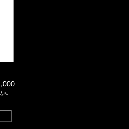
価
,000
格
込み