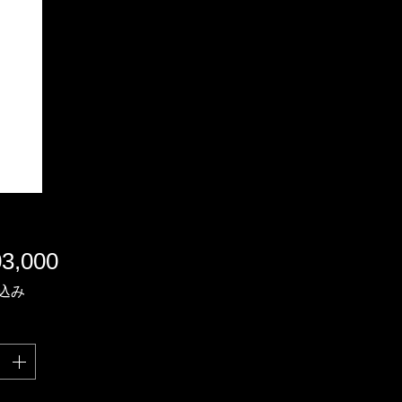
価
3,000
格
込み