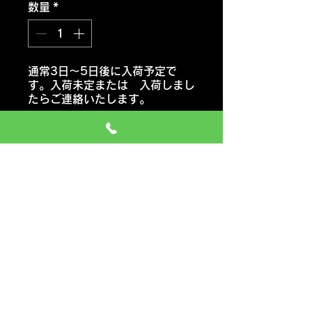
数量
*
通常3日～5日後に入荷予定で
す。入荷未定または 入荷しまし
たらご連絡いたします。
注文予約する
ラウフェン
LH02
おススメ車種 セダン・コンパク
トカー・ミニバン
価格には タイヤ代金 交換工
賃 エアーバルブ タイヤ処分料
も含みます
一般のお車の場合 追加料金など