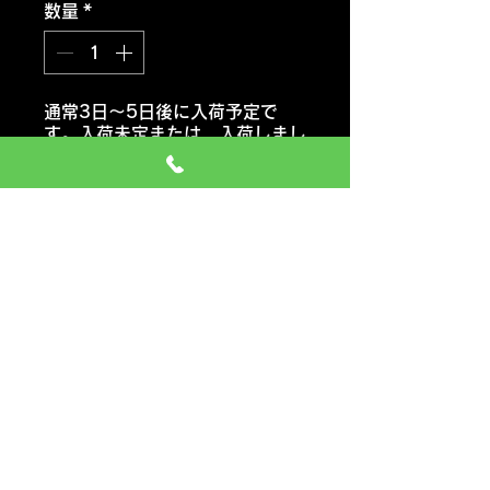
数量
*
通常3日～5日後に入荷予定で
す。入荷未定または 入荷しまし
たらご連絡いたします。
注文予約する
ラウフェン
LH42
おススメ車種 セダン・コンパク
トカー・ミニバン
価格には タイヤ代金 交換工
賃 エアーバルブ タイヤ処分料
も含みます
一般のお車の場合 追加料金など