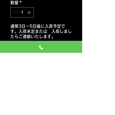
数量
*
通常3日～5日後に入荷予定で
す。入荷未定または 入荷しまし
たらご連絡いたします。
注文予約する
ラウフェン
LK03
おススメ車種 セダン・コンパク
トカー・ミニバン
価格には タイヤ代金 交換工
賃 エアーバルブ タイヤ処分料
も含みます
一般のお車の場合 追加料金など