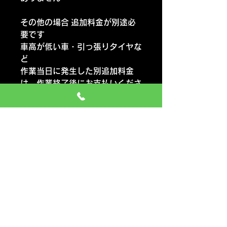
その他の場合 追加料金が別途必
要です
車高が低い車・引っ張りタイヤな
ど
作業当日に発生した別追加料金
は 作業終了後にお支払いくださ
い
作業内容が違う交換 1～3本の
交換 お急ぎの交換は お電話く
ださい
予約のキャンセルは 当日100％
前日50％のキャンセル料がかか
ります ご了承ください