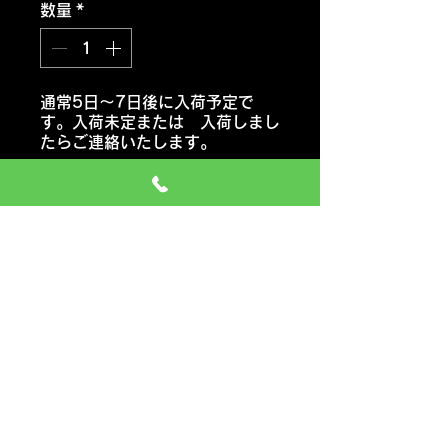
数量
*
通常5日～7日後に入荷予定で
す。入荷未定または 入荷しまし
たらご連絡いたします。
注文予約する
ヨコハマ ブルーアースGT
AE51
おススメ車種 軽自動車・セダ
ン・クーペ・コンパクトカー
価格には タイヤ代金 交換工
賃 エアーバルブ タイヤ処分料
も含みます
一般のお車の場合 追加料金など