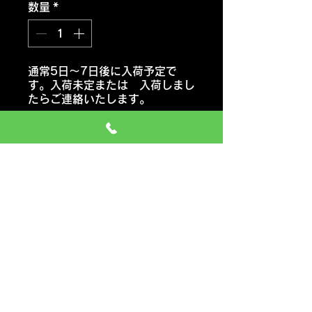
数量
*
通常5日～7日後に入荷予定で
す。入荷未定または 入荷しまし
たらご連絡いたします。
注文予約する
ヨコハマ ブルーアースGT
AE51
おススメ車種 軽自動車・セダ
ン・クーペ・コンパクトカー
価格には タイヤ代金 交換工
賃 エアーバルブ タイヤ処分料
も含みます
一般のお車の場合 追加料金など