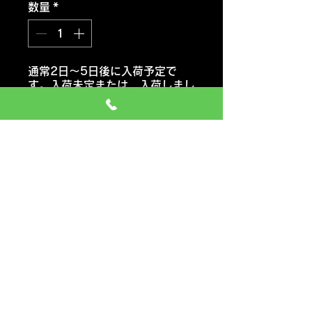
数量
*
通常2日～5日後に入荷予定で
す。入荷未定または 入荷しまし
たらご連絡いたします。
注文予約する
ヨコハマタイヤ ブルーアース
RV03
おススメ車種 ミニバン・コンパ
クトカー・軽自動車
価格には タイヤ代金 交換工
賃 エアーバルブ タイヤ処分料
も含みます
一般のお車の場合 追加料金など