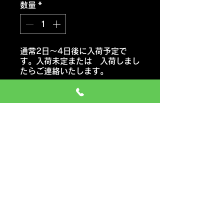
数量
*
通常2日～4日後に入荷予定で
す。入荷未定または 入荷しまし
たらご連絡いたします。
注文予約する
ケンダカイザー
KR20 スポーツタイヤ
おススメ車種 セダン・コンパク
ト・ミニバン・軽自動車
価格には タイヤ代金 交換工
賃 エアーバルブ タイヤ処分料
も含みます
一般のお車の場合 追加料金など