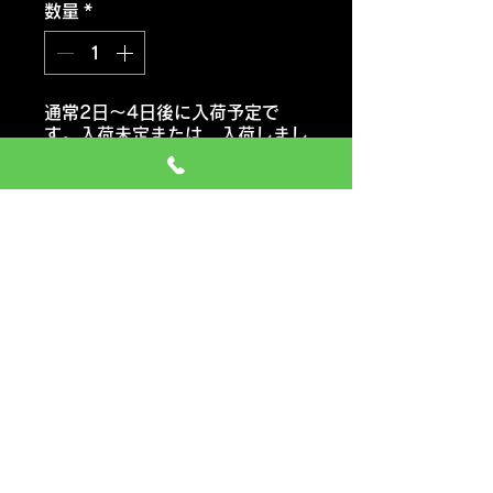
数量
*
通常2日～4日後に入荷予定で
す。入荷未定または 入荷しまし
たらご連絡いたします。
注文予約する
ケンダカイザー
KR203 エコタイヤ
おススメ車種 セダン・コンパク
トカー・ミニバン・軽自動車
価格には タイヤ代金 交換工
賃 エアーバルブ タイヤ処分料
も含みます
一般のお車の場合 追加料金など