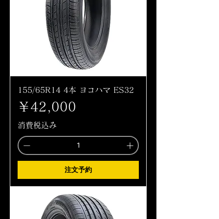
155/65R14 4本 ヨコハマ ES32
価格
￥42,000
消費税込み
注文予約