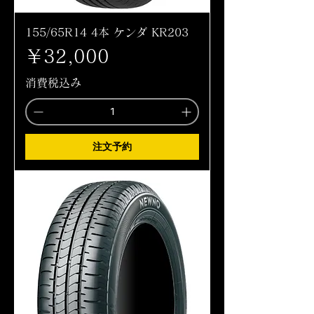
155/65R14 4本 ケンダ KR203
価格
￥32,000
消費税込み
注文予約