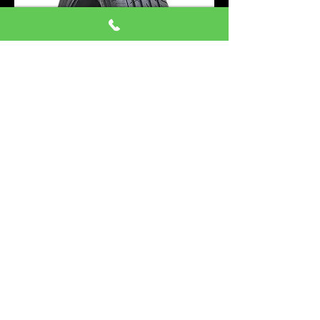
155/65R14 4本 ヨコハマ RV03
ミニバン
価格
￥54,000
消費税込み
注文予約