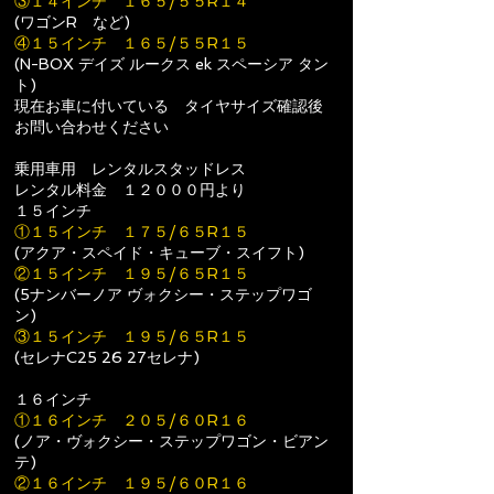
③１４インチ １６５/
５５R１４
(ワゴンR など)
④１５インチ １６５/５５R１５
(N-BOX デイズ ルークス ek スペーシア タン
ト)
現在お車に付いている タイヤサイズ確認後
お問い合わせください
乗用車用 レンタルスタッドレス
レンタル料金 １２０００円より
１５インチ
①１５インチ １７５/６５R１５
(アクア・スペイド・キューブ・スイフト)
②１５インチ １９５/６５R１５
(5ナンバーノア ヴォクシー・ステップワゴ
ン)
③１５インチ １９５/６５R１５
(セレナC25 26 27セレナ)
１６インチ
①１６インチ ２０５/６０R１６
(ノア・ヴォクシー・ステップワゴン・ビアン
テ)
②１６インチ １９５/６０R１６