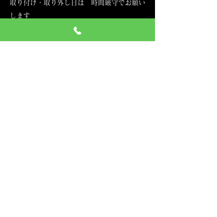
取り付け・取り外し日は 時間厳守でお願い
します
取り付け・取り外し時間を20分遅れた場合
予約状況で日時の変更・キャンセル・延滞の
判断をしてください
その際​キャンセルの場合 キャンセル料をい
ただきます
返却時間は あらかじめ ご予約した時間で
お願いします
他のお客様と重なることがある為 ご協力
お願いします
※返却日が当店の定休日にあたる場合は翌日
の返却と致します
その際の延滞料金は いただきません
２.レンタル料金・延滞料金・キャンセル料
レンタル料には、保管料、車両脱着すべて含
まれてます
料金の支払いは レンタル開始日にお支払い