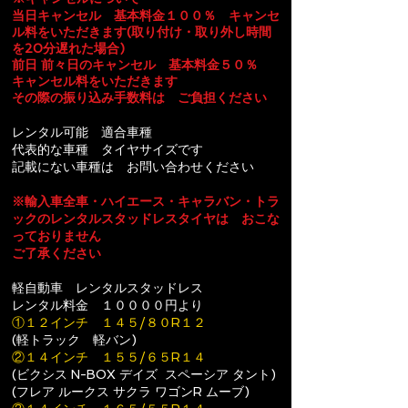
当日キャンセル 基本料金１００％ キャンセ
ル料をいただきます
(
取り付け・取り外し時間
を20分遅れた場合
)
前日 前々日のキャンセル 基本料金５０％
キャンセル料をいただきます
その際の振り込み手数料は ご負担ください
​レンタル可能 適合車種
代表的な車種 タイヤサイズです
​記載にない車種は お問い合わせください
※輸入車全車・ハイエース・キャラバン・トラ
ックのレンタルスタッドレスタイヤは おこな
っておりません
​ご了承ください
軽自動車 レンタルスタッドレス
レンタル料金 １００００円より
①１２インチ １４５/８０R１２
(軽トラック 軽バン)
②１４インチ １５５/６５R１４
(ビクシス N-BOX デイズ スペーシア タント)
(フレア ルークス サクラ ワゴンR ムーブ)