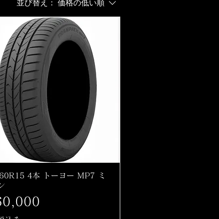
並び替え：
価格の低い順
/60R15 4本 トーヨー MP7 ミ
ン
格
0,000