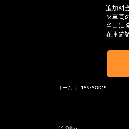
追加料
※​車
当日に
在庫確
ホーム
165/60R15
4点の商品