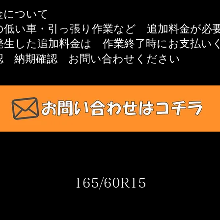
金について
高の低い車・引っ張り作業​など 追加料金が
発生した追加料金は
作業終了時にお支払い
認 納期確認
お問い合わせください​
165/60R15