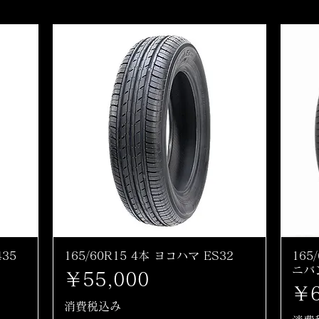
435
165/60R15 4本 ヨコハマ ES32
165
ニバ
価格
￥55,000
価
￥6
消費税込み