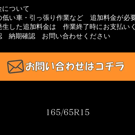
金について
高の低い車・引っ張り作業​など 追加料金が
発生した追加料金は
作業終了時にお支払い
認 納期確認
お問い合わせください​
165/65R15