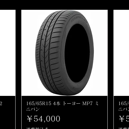
2
165/65R15 4本 トーヨー MP7 ミ
165
ニバン
ニバ
価格
価
￥54,000
￥5