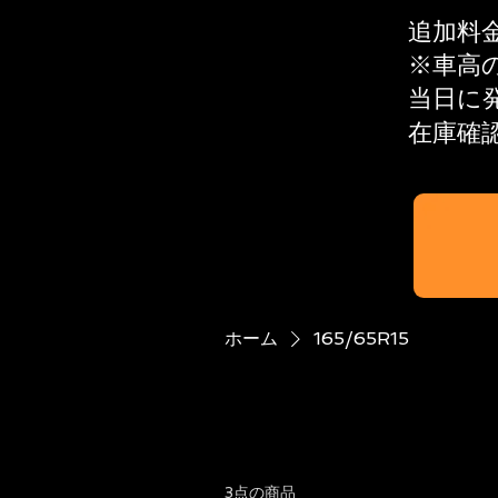
追加料
※​車
当日に
在庫確
ホーム
165/65R15
3点の商品