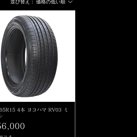
並び替え：
価格の低い順
/65R15 4本 ヨコハマ RV03 ミ
ン
格
6,000