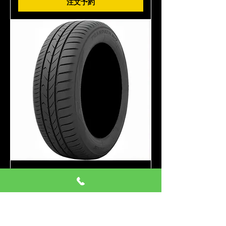
注文予約
185/65R15 4本 トーヨー MP7
ミニバン
価格
￥65,000
消費税込み