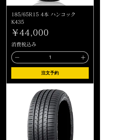
185/65R15 4本 ハンコック
K435
価格
￥44,000
消費税込み
注文予約