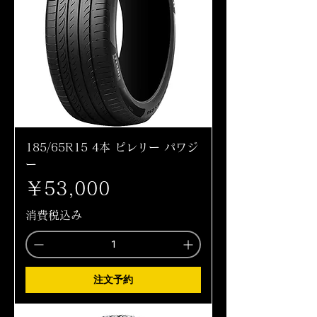
185/65R15 4本 ピレリー パワジ
ー
価格
￥53,000
消費税込み
注文予約