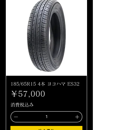
185/65R15 4本 ヨコハマ ES32
価格
￥57,000
消費税込み