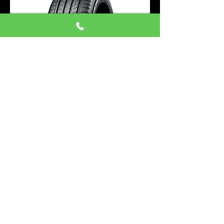
205/45R17 4本 ブルーアース
AE51
価格
￥122,000
消費税込み