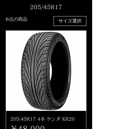
205/45R17
6点の商品
サイズ選択
205/45R17 4本 ケンダ KR20
価格
￥48,000