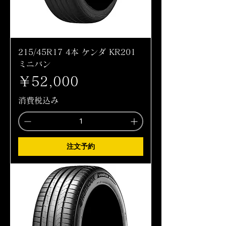
215/45R17 4本 ケンダ KR201
ミニバン
価格
￥52,000
消費税込み
注文予約