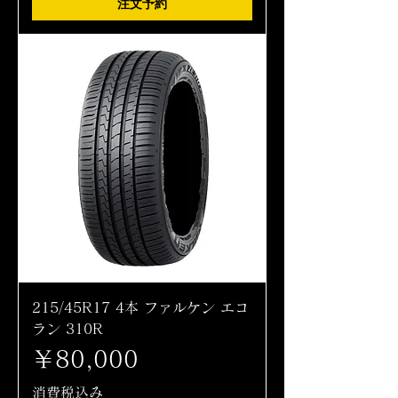
注文予約
215/45R17 4本 ファルケン エコ
ラン 310R
価格
￥80,000
消費税込み