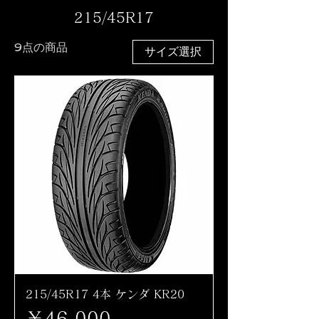
215/45R17
9点の商品
サイズ選択
215/45R17 4本 ケンダ KR20
価格
￥46,000