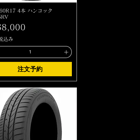
/60R17 4本 ハンコック
5RV
格
8,000
税込み
注文予約