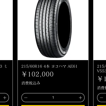
3 ミ
215/60R16 4本 ヨコハマ AE61
215
V55
価格
￥102,000
価
￥1
消費税込み
消費