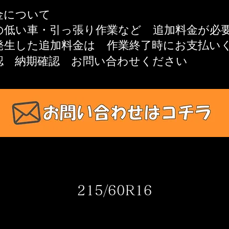
金について
高の低い車・引っ張り作業​など 追加料金が
発生した追加料金は
作業終了時にお支払い
認 納期確認
お問い合わせください​
215/60R16