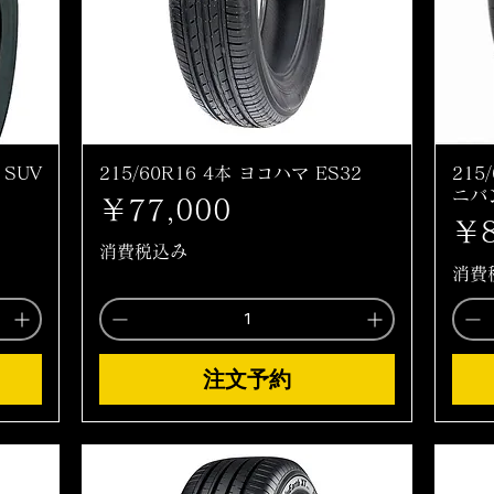
 SUV
215/60R16 4本 ヨコハマ ES32
215
ニバ
価格
￥77,000
価
￥8
消費税込み
消費
注文予約