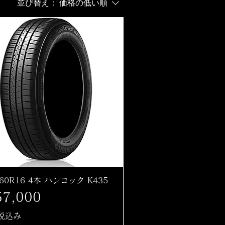
並び替え：
価格の低い順
/60R16 4本 ハンコック K435
格
7,000
税込み