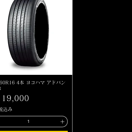
/60R16 4本 ヨコハマ アドバン
3
格
19,000
税込み