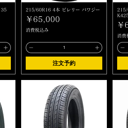
135
215/60R16 4本 ピレリー パワジー
215
K42
価格
￥65,000
価
￥6
消費税込み
消費
注文予約