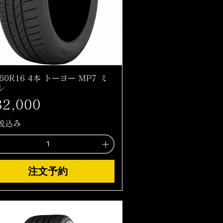
/60R16 4本 トーヨー MP7 ミ
ン
格
2,000
税込み
注文予約