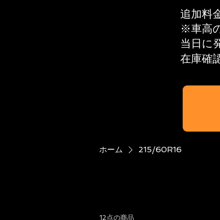
追加料
※​車
当日に
在庫確
ホーム
215/60R16
12点の商品