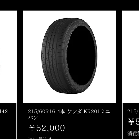
H42
215/60R16 4本 ケンダ KR201ミニ
215
バン
価
￥5
価格
￥52,000
消費