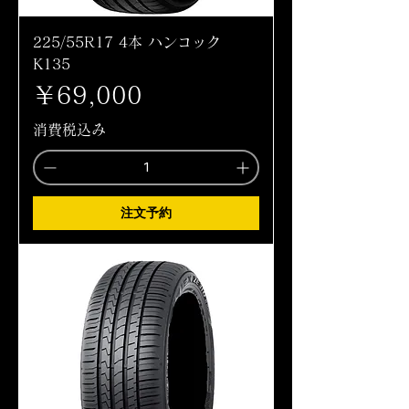
225/55R17 4本 ハンコック
K135
価格
￥69,000
消費税込み
注文予約