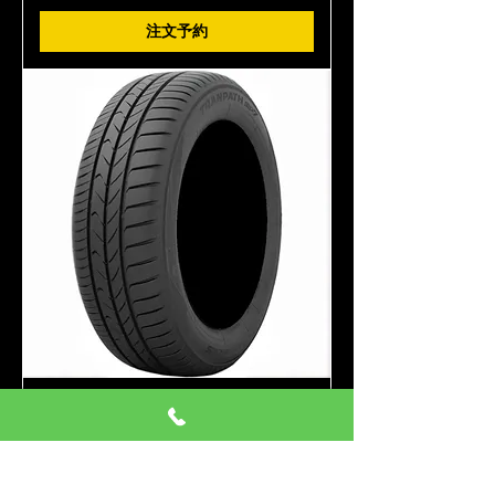
注文予約
225/55R17 4本 トーヨー MP7
ミニバン
価格
￥109,000