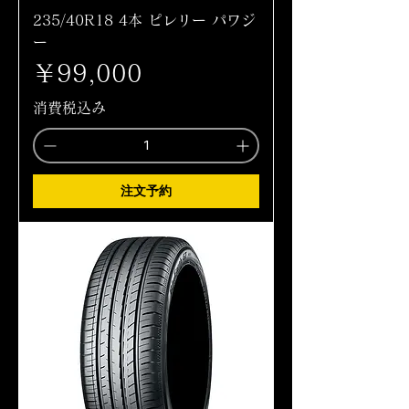
235/40R18 4本 ピレリー パワジ
ー
価格
￥99,000
消費税込み
注文予約