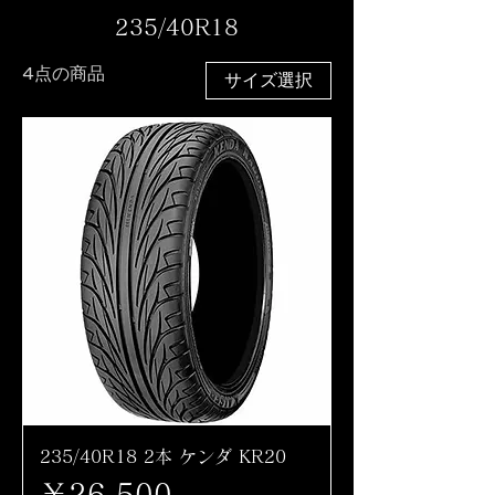
235/40R18
4点の商品
サイズ選択
235/40R18 2本 ケンダ KR20
価格
￥26,500