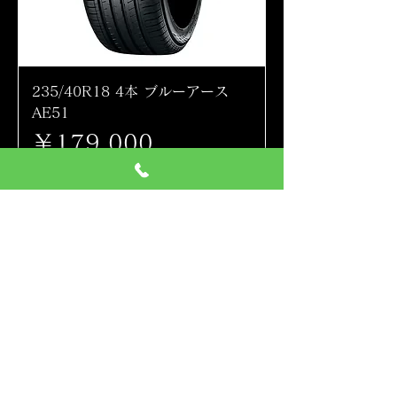
235/40R18 4本 ブルーアース
AE51
価格
￥179,000
消費税込み
注文予約