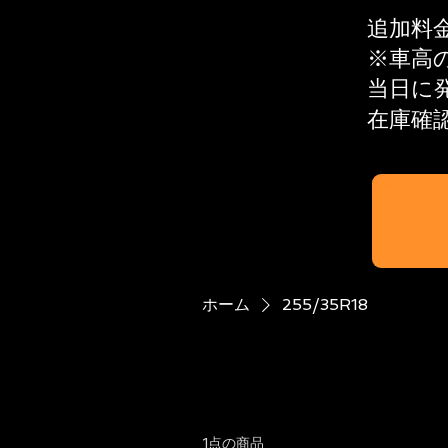
追加料
※​車
当日に
在庫確
ホーム
255/35R18
1点の商品