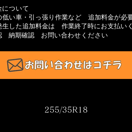
金について
高の低い車・引っ張り作業​など 追加料金が
発生した追加料金は
作業終了時にお支払い
認 納期確認
お問い合わせください​
255/35R18