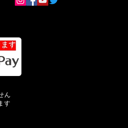
せん
ます