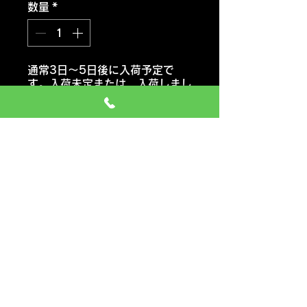
数量
*
通常3日～5日後に入荷予定で
す。入荷未定または 入荷しまし
たらご連絡いたします。
注文予約する
ハンコックタイヤ
ヴェンタス プライム４ K135
おススメ車種 セダン・コンパク
トカー・ミニバン
価格には タイヤ代金 交換工
賃 エアーバルブ タイヤ処分料
も含みます
一般のお車の場合 追加料金など