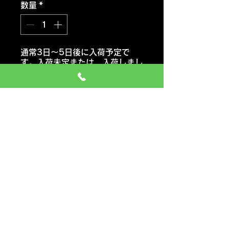
数量
*
通常3日～5日後に入荷予定で
す。入荷未定または 入荷しまし
たらご連絡いたします。
注文予約する
ハンコックタイヤ
ヴェンタス プライム４ K135
おススメ車種 セダン・コンパク
トカー・ミニバン
価格には タイヤ代金 交換工
賃 エアーバルブ タイヤ処分料
も含みます
一般のお車の場合 追加料金など