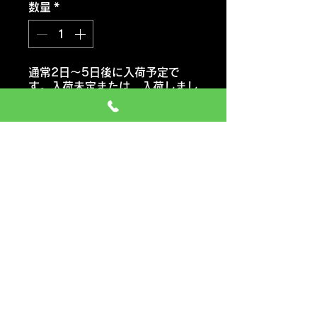
数量
*
通常2日～5日後に入荷予定で
す。入荷未定または 入荷しまし
たらご連絡いたします。
注文予約する
ヨコハマタイヤ ブルーアース
RV03
おススメ車種 ミニバン・コンパ
クトカー・軽自動車
価格には タイヤ代金 交換工
賃 エアーバルブ タイヤ処分料
も含みます
一般のお車の場合 追加料金など