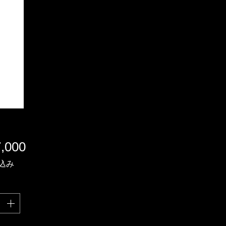
価
,000
格
込み