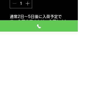
通常2日～5日後に入荷予定で
す。入荷未定または 入荷しまし
たらご連絡いたします。
注文予約する
ダンロップ VAN01
148/80R12 80/70N
軽バン・軽トラックサイズ
価格には タイヤ代金 交換工
賃 エアーバルブ タイヤ処分料
も含みます
一般のお車の場合 追加料金など
は ありません
その他詳しくは お問い合わせく
ださい