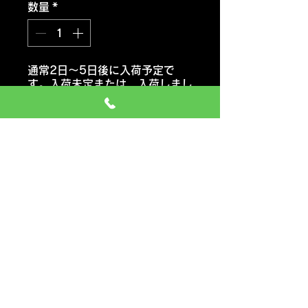
数量
*
通常2日～5日後に入荷予定で
す。入荷未定または 入荷しまし
たらご連絡いたします。
注文予約する
ヨコハマタイヤ
ブルーアース ES32
おススメ車種 セダン・ミニバ
ン・コンパクトカー・軽自動車
価格には タイヤ代金 交換工
賃 エアーバルブ タイヤ処分料
も含みます
一般のお車の場合 追加料金など