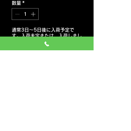
数量
*
通常3日～5日後に入荷予定で
す。入荷未定または 入荷しまし
たらご連絡いたします。
注文予約する
ハンコックタイヤ
ヴェンタス プライム3 K125
おススメ車種 軽自動車 ミニバ
ン SUVなど
価格には タイヤ代金 交換工
賃 エアーバルブ タイヤ処分料
も含みます
一般のお車の場合 追加料金など