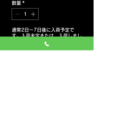
数量
*
通常2日～7日後に入荷予定で
す。入荷未定または 入荷しまし
たらご連絡いたします。
注文予約する
ヨコハマタイヤ
アドバン V61
おススメ車種 ミニバン・SUV
車
価格には タイヤ代金 交換工
賃 エアーバルブ タイヤ処分料
も含みます
一般のお車の場合 追加料金など