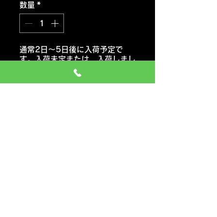
数量
*
通常2日～5日後に入荷予定で
す。入荷未定または 入荷しまし
たらご連絡いたします。
注文予約する
ヨコハマタイヤ ブルーアース
RV03
おススメ車種 ミニバン・コンパ
クトカー・軽自動車
価格には タイヤ代金 交換工
賃 エアーバルブ タイヤ処分料
も含みます
一般のお車の場合 追加料金など